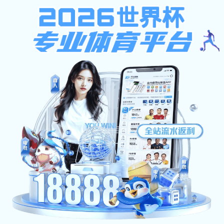
星空app登录入口官方
· 观赛体验
2024 用户...
让观赛更简单...
双击快进、三...
体育快讯
欧冠史诗
拖延时间
列表精选
设备型号
伤病报告
公司已完成 C 轮融资，估值超过 10 亿美元，跻身体育
科技独角兽行列。...