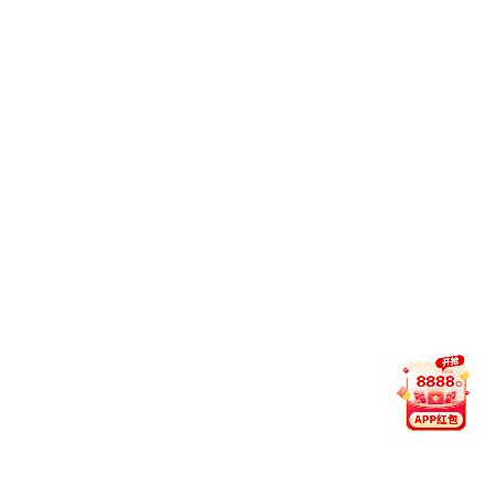
特罗萨德迎战伊朗反越位启动时机可能释
在世界杯的战术博弈中，瞬间的决策往往决定了比
赛的走向。当比利时...
2026-07-22