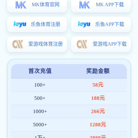
皮球划出一道完美的弧线，绕过人墙，直挂球门死
角。球进了！全场瞬间爆发出山呼海啸般的欢呼。这
不是一个普通的进球，这是一个足以改变整个系列赛
走势的天王山压哨改命。在这个时刻，洛杉矶银河的
坚韧与不屈得到了最完美的诠释。这粒金子般的进
球，不仅帮助球队在主场艰难地拿到一分，更重要的
是，它重振了球队的士气，让银河战舰在争冠的道路
上避免了最坏的结局。这种在绝境中爆发的能量，正
是足球运动最令人着迷的魅力所在。
此役的另一个焦点，无疑是中国球员费南多的出场。
在球队落后的不利局面下，费南多披挂上阵，他迅速
凭借其出色的个人技术和冲击力，搅乱了客队的防
线。费南多的登场，不仅为球队的进攻注入了活力，
更在局部范围内点燃了浓烈的“火药味”。即便是在身
体接触频繁、对抗激烈的美职联赛场，费南多也毫不
示弱，几次强硬的身体博弈和带有挑衅意味的盘带，
成功激怒了对手，并为本队赢得了前场定位球的机