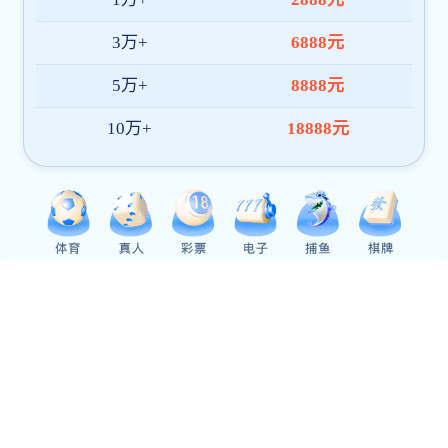
会。可以说，正是费南多的这股“拼命三郎”的劲头，
在某种程度上间接促成了那次最终的天王山压哨改
命。他用自己的行动证明，即使在异国他乡的顶级联
赛，中国球员同样能展现出强大的心理素质和战术价
值。
赛后，各大体育媒体纷纷将这场比赛定义为“季后赛
级别的预演”。洛杉矶银河通过这样一场艰难的平
局，展现了一支争冠球队所必备的韧性和血性。费南
多的表现也让外界对他的适应能力刮目相看。对于洛
杉矶银河而言，如何将这种绝境逢生的气势延续下
去，是他们接下来需要思考的关键。这场充满故事性
的比赛，完美契合了搜索引擎对高质量内容的需求。
它不仅有关键词“天王山压哨改命”所代表的高潮瞬
间，更通过费南多的“火药味”，增添了独特的文化体
育看点。对于关注美职联和中国球员动态的球迷来
说，这是一场不容错过的经典回顾。
总结来看，这场“天王山之战”的深刻内涵远不止于一