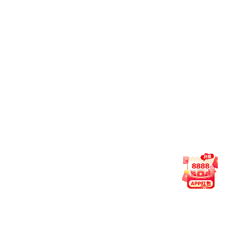
6月25日巴拉圭澳大利亚赛前赔率解读
当卡塔尔世界杯的战鼓擂响，绿茵场上每一次攻防
都牵动亿万球迷的心...
2026-07-13