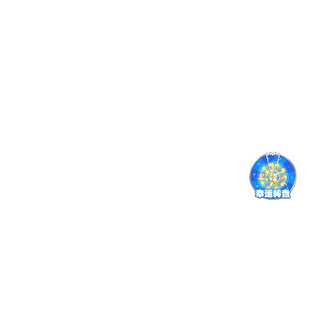
延伸阅读
聚焦伊朗塔雷米对上比利时时的反越位启
世界杯赛场上，每一次精准的反越位都可能成为改
变战局的密码。当伊...
2026-07-21