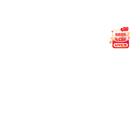
6月24日卡塔尔对波黑比赛看点
炎炎夏日，足球激情难耐。当2024年欧洲杯的硝烟
渐次弥漫，一场看似寻...
2026-07-13