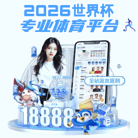
星空app登录入口官方
· 观赛体验
2024 用户...
让观赛更简单...
双击快进、三...
体育快讯
欧冠史诗
拖延时间
2026-06-07 16:13
社区入口
体育快讯
欧冠史诗
拖延时间
客户分布地区
2026世界杯厄瓜多尔对库
2026世界杯西班牙队对乌
2026世界杯苏格兰巴西赛