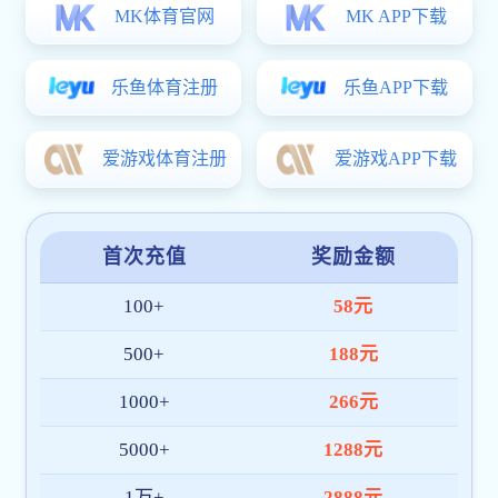
要在中立场地通过漫长的休整来弥合这种距离差异，
这无疑为比赛增添了更多不可预知的变数。
从战术层面剖析，旅行距离对球队状态的扰动堪称隐
形杀手。研究表明，每跨越一个时区，运动员的竞技
表现平均会下降1%至2%。西班牙与乌拉圭之间横跨
了四个时区（乌拉圭比西班牙晚四个小时，视夏令时
调整），这意味着理论上双方的竞技效能可能要打个
6%到8%的折扣。但这只是纸面计算，真正实战中，
西班牙队的传控体系更依赖精细的神经协调与反应速
度，而乌拉圭的硬朗防守则更多依托于身体对抗与爆
发力。西班牙vs乌拉圭2026世界杯旅行距离对前者
的影响可能更为显著——那种精妙的“催眠式”传导在
生物钟紊乱时，很可能出现致命的传球偏差。反之，
乌拉圭若能在距离上占有相对优势——比如他们更早
抵达北美适应气候，那么他们就能在体能储备上构建
起一道无形的屏障。
回顾历史，西班牙与乌拉圭的交锋总能激发足球美学