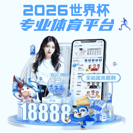
星空app登录入口官方
· 观赛体验
2024 用户...
让观赛更简单...
双击快进、三...
体育快讯
欧冠史诗
拖延时间
2026-06-20 15:08
社区入口
体育快讯
欧冠史诗
拖延时间
客户分布地区
热那亚赛季观察：面对低位
美职联多线作战杯赛冷门
葡超替补名单情况