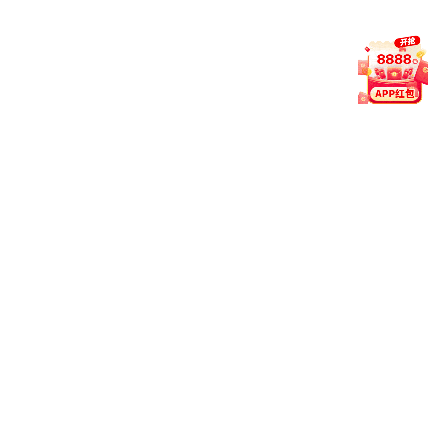
特罗萨德迎战伊朗反越位启动时机可能释
在世界杯的战术博弈中，瞬间的决策往往决定了比
赛的走向。当比利时...
2026-07-22
德国吕迪格对上厄瓜多尔防线时边中协防
在世界杯的绿茵舞台上，每一次防守与进攻的博弈