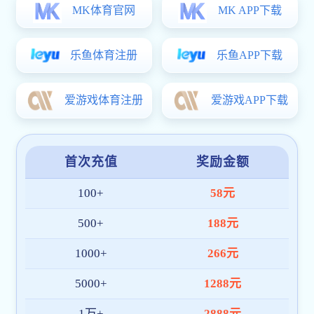
下半场，热刺主帅试图通过换人调整来扭转局势，但
布莱顿的体能优势在长传冲吊的节奏下被无限放大。
热刺的技术型球员在频繁的奔跑与争顶中逐渐消耗殆
尽，而布莱顿的球员却像是找到了最适合自己的比赛
方式。第58分钟，布莱顿在一次边路界外球战术
中，再次利用长传横跨半场，由后插上的中场球员在
禁区弧顶凌空抽射得手。此时，比分已经变成2比
0。看台上的布莱顿球迷陷入了疯狂的庆祝，他们看
到的不是沉闷的传球倒脚，而是充满力量与速度的足
球美学。
值得一提的是，布莱顿在比赛后半段依然没有松懈。
尽管手握两球优势，但他们依然坚决执行长传冲吊的
策略。第74分钟，布莱顿门将开出的大脚球直接找
到了前插的边锋，后者在对抗中倚住热刺后卫，完成
了一记精彩的倒钩破门。这粒进球彻底杀死了比赛的
悬念，也让长传冲吊大胜的剧本写上了完美的句号。
最终，比分定格在3比0，布莱顿用一场教科书式的
长传冲吊大胜，将热刺淘汰出足总杯。