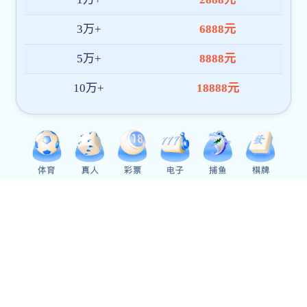
这场比赛的胜利，引发了英格兰足坛的热烈讨论。许
多人认为，在瓜迪奥拉式控球哲学盛行的时代，布莱
顿用最传统的英式打法证明了足球战术的多样性。长
传冲吊并非落后或粗糙的代名词，它同样需要精准的
脚法、出色的跑位以及强壮的身体对抗。事实上，在
现代足球节奏越来越快的背景下，长传冲吊正在以一
种新的姿态回归。它不再是无脑的盲目起球，而是结
合了高位逼抢、快速反击和定位球战术的复合型打
法。
从数据上看，布莱顿本场控球率仅为38%，远低于热
刺的62%，但他们贡献了多达25次射门，其中12次
射正。而热刺尽管控球占优，却只有7次射门，且仅
有2次射正。这组数据清晰地说明了长传冲吊在制造
威胁方面的效率——它绕开了中场复杂的传控，直接
威胁对手的危险区域。热刺的传控体系在面对这种简
单粗暴的进攻时，暴露出了防线转身慢、对抗不足的
致命弱点。