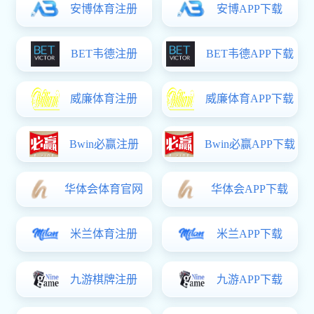
在开场阶段就制造了巨大的混乱。热刺的防线显然对
此准备不足，他们习惯于面对短传渗透的节奏，却在
布莱顿不断升空的长传球面前屡屡失位。长传冲吊的
精髓在于对第二落点的争夺，而布莱顿的球员在这场
比赛中展现出了惊人的侵略性。每一次球的落点附
近，总有两到三名布莱顿球员形成局部的人数优势，
这种压迫感让热刺的后卫们疲于应付。
比赛的转折点出现在上半场第23分钟。布莱顿左后
卫一次精准的斜长传，直接找到了埋伏在禁区内的中
锋。热刺门将原本准备出击摘球，却在与防守球员的
沟通中出现失误，皮球在混乱中弹入网窝。这粒进球
的整个过程不超过10秒，从后场长传到破门，几乎
在一瞬间完成。这正是长传冲吊大胜的典型画面——
不拖泥带水，不追求控球率，只在乎进攻的效率。此
后的比赛，布莱顿越踢越自信，他们甚至在中场区域
就敢于起脚长传，利用前锋的速度冲击热刺的防线肋
部。