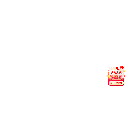
特罗萨德迎战伊朗反越位启动时机可能释
在世界杯的战术博弈中，瞬间的决策往往决定了比
赛的走向。当比利时...
2026-07-22
德国吕迪格对上厄瓜多尔防线时边中协防
在世界杯的绿茵舞台上，每一次防守与进攻的博弈