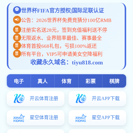
非洲冠军联赛中路渗透看
斯诺克世锦赛连续作战破
绝地求生全球系列赛中稳
曼市德比曼城曼联赛后握手
拒绝爆冷逆袭剧本
在足球世界里，剧本总是层出不穷，但真正的强者从
不轻易屈服于逆袭的诱惑。当曼彻斯特德比的大幕再
次拉开，所有人都在期待一场火星撞地球般的对决。
然而，蓝月亮的冷静与坚韧，让任何试图书写的冷门
叙事都戛然而止。这不仅是一场技战术的较量，更是
一次意志力的终极检验。曼市德比，从来不只是三分
那么简单，它承载着荣耀、自尊与城市的呼吸。而这
一次，拒绝爆冷，成为了红蓝之间最硬的注脚。
赛前的舆论风向，仿佛在暗示一场不寻常的夜晚。曼
联近期状态回暖，新援的磨合逐渐显现成效，更衣室
的氛围似乎在向积极的方向转变。反观曼城，虽然依