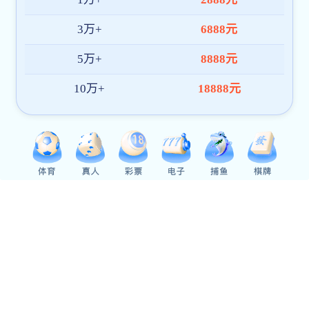
赛后，两队的握手环节显得格外平静。没有激烈的冲
突，没有挑衅的言语，只有一种心照不宣的沉默。曼
联球员的脸上写满了不甘，但他们也明白，在这场关
键的德比战中，他们与真正的强队之间，仍有明显的
差距。曼城球员则在握手时保持了职业的冷静，他们
深知胜利来之不易，但也明白这才只是漫长赛季中的
一站。当比分最终定格在2-0时，所谓的"爆冷"剧
本，早已被撕得粉碎。曼城用一场完胜，向外界证明
了他们的统治力并非偶然，而是建立在坚不可摧的战
术体系和球员们极强的执行力之上。而曼联，则需要
从这场失利中汲取教训，正视自己与顶级球队之间的
那道鸿沟。
这场曼市德比的结局，看似意料之外，实则情理之
中。足球世界永远需要故事，但故事的最终落笔权，
永远掌握在那些在场上拼尽全力的球员脚下。曼城拒
绝了逆转的剧本，也拒绝了更多戏剧性的可能。他们
用最曼城的方式，赢下了这场关键的德比。对于球迷
而言，这或许不是一场荡气回肠的经典对决，但绝对