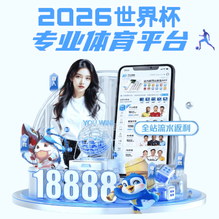
星空app登录入口官方
· 观赛体验
2024 用户...
让观赛更简单...
双击快进、三...
体育快讯
欧冠史诗
拖延时间
2026-06-11 13:20
社区入口
体育快讯
欧冠史诗
拖延时间
客户分布地区
热那亚赛季观察：面对低位
美职联多线作战杯赛冷门
葡超替补名单情况