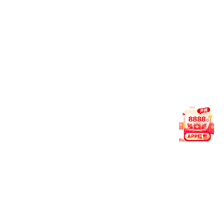
特罗萨德迎战伊朗反越位启动时机可能释
在世界杯的战术博弈中，瞬间的决策往往决定了比
赛的走向。当比利时...
2026-07-22
德国吕迪格对上厄瓜多尔防线时边中协防
在世界杯的绿茵舞台上，每一次防守与进攻的博弈
都如同精密计算的棋...