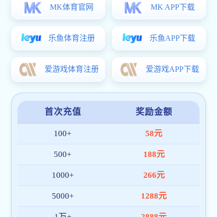
迅速将球分向右边路，以此改变进攻节奏。这种能力
要求队友必须与之形成默契的三角传递体系，否则支
点的作用将大打折扣。考虑到加纳边后卫助攻频繁的
习惯，凯恩的长传调度能力或许会成为破解反击的关
键武器。他并非依赖速度突破防线，而是通过精准的
横向转移，让防守方在往返跑动中丧失位置。
进一步观察战术层面，凯恩的支点效应还体现在他对
后插上队友的引领作用。当加纳防线整体收缩时，凯
恩可以主动回撤至中场线附近，将对方中卫拉扯出防
守区域。此时，英格兰的边锋或进攻型中场（如贝林
厄姆）就能获得直塞冲击防线的机会。这种动态的人
球移动能够瞬间改变局部的人数对比，迫使加纳防线
在犹豫中出现错误。一个典型的场景是：凯恩在禁区
前沿背身得球，利用身体倚住防守者，随即通过脚后
跟或外脚背完成斜传。这种看似冒险的处理方式，正
是源于他对防守队员移动方向的深度观察。可以说，
凯恩的前场支点作用已经进化成了一种进攻体系，他
不仅承担着终结者的职能，更是一名进攻的发起者与