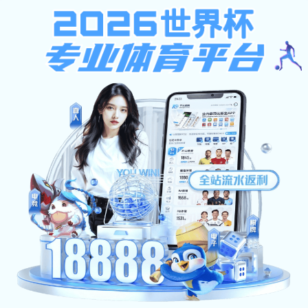
星空app登录入口官方
· 观赛体验
2024 用户...
让观赛更简单...
双击快进、三...
体育快讯
欧冠史诗
拖延时间
2026-07-01 17:23
社区入口
体育快讯
欧冠史诗
拖延时间
客户分布地区
热那亚赛季观察：面对低位
美职联多线作战杯赛冷门
葡超替补名单情况