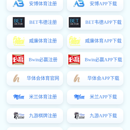
度著称的防线，凯恩的挑战在于如何在高强度对抗中
保持控球权。加纳的后卫们以意志力顽强、补防迅速
而闻名，这要求凯恩必须利用自己的背身持球能力，
在禁区弧顶区域充当稳定的出球点。他的撤后接球能
有效吸引中后卫上抢，从而为身后的斯特林或福登创
造出切入的空间。这种战术价值远超进球本身，它决
定了英格兰进攻的多样性与流畅度。当凯恩持球后，
他需要通过横向跑动来调动加纳的防守重心，迫使对
手的防线在移动中出现裂隙。这正是他作为支点的核
心价值所在。
在过往的比赛中，凯恩已经无数次证明了自己在密集
防守下的适应能力。他的前场支点分析并不仅限于身
体对抗，更包括对球路的预判与无球跑动的时机选
择。加纳防线可能采取的紧逼策略，一度被视为对凯
恩的巨大考验，但数据表明，他在高位压迫下的传球
成功率依然保持在85%以上。关键在于，凯恩能够利
用自己的位置感，在对手双人夹击形成的缝隙中完成
一脚触球转移。他倾向于在左侧肋部区域接球，然后