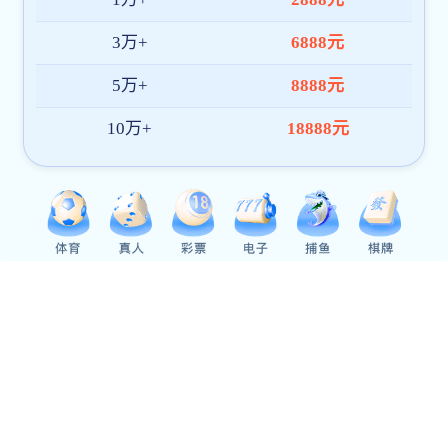
赛后，社交媒体瞬间被亚马尔的名字刷屏。各大体育
媒体的标题无一不聚焦在“补时绝杀”这个关键词上。
这已经不是亚马尔第一次用这种方式拯救球队了。从
巴萨青训走出的天才，如今已经在更高水平的舞台上
证明了自己。他的技术特点非常鲜明，第一步启动极
快，脚下频率惊人，而且拥有非常出色的球感。更为
难得的是，他的视野和大局观同样出众，并非那种只
会闷头带球的边锋。这场面对山东泰山的绝杀，无疑
会让他在未来的比赛中受到对手更严密的针对。但亚
马尔似乎天生就属于这样的舞台，压力越大，他的表
现就越出色。对于球迷来说，能见证这样一位年轻球
员的成长，本身就是一种幸福。
这不仅是一场比赛的胜利，更是一个信号：传奇正在
被书写。亚马尔用一脚精彩的补时绝杀，将山东泰山
这个老对手斩于马下。未来，当人们再度提起这场对
决时，或许会忘记大部分细节，但绝不会忘记那个
18岁少年在补时阶段的那一脚写意弧线。这粒进球