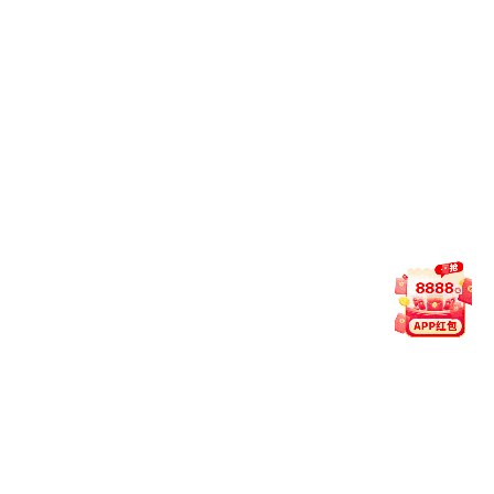
6月25日巴拉圭澳大利亚赛前赔率解读
当卡塔尔世界杯的战鼓擂响，绿茵场上每一次攻防
都牵动亿万球迷的心...
2026-07-13
6月24日卡塔尔对波黑比赛看点
炎炎夏日，足球激情难耐。当2024年欧洲杯的硝烟
渐次弥漫，一场看似寻...