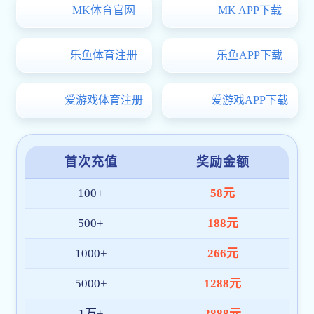
能在毫厘之间闪出传球空间，这种瞬间的爆发力与球
感结合，是他突破沙特中场拦截的独门武器。
更进一步观察，巴尔韦德面对沙特中场拦截时，其无
球跑动同样具有战术价值。他经常主动回撤至后腰位
置接应，吸引防守球员离开原位，从而为锋线队员创
造前插空间。这种“诱敌深入”的策略，在世界杯这样
高强度的比赛中显得尤为精妙。当沙特中场球员被巴
尔韦德的回撤牵制时，乌拉圭的边锋们便获得了沿肋
部切入的机会。可以说，巴尔韦德面对沙特中场拦截
时，既是进攻的发起者，也是防守的破坏者，他的每
一次触球都在重新定义乌拉圭的进攻层次。沙特队试
图通过体能消耗和犯规打断他的节奏，但巴尔韦德凭
借超强的核心力量和平衡感，总能在倒地前将球传出
或制造定位球，这种对抗中的技术执行力，正是顶级
中场的核心竞争力。
当然，不可否认沙特中场拦截体系的严密性。他们通
过预判传球路线和快速轮转，多次迫使巴尔韦德被迫