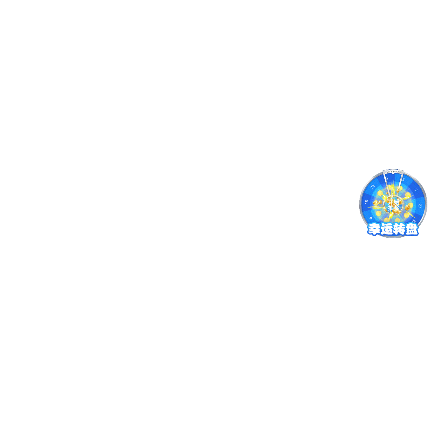
聚焦伊朗塔雷米对上比利时时的反越位启
世界杯赛场上，每一次精准的反越位都可能成为改
变战局的密码。当伊...
2026-07-21