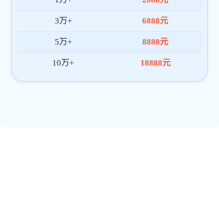
采取横传或回传。但这种看似被动的选择，恰恰体现
了巴尔韦德面对沙特中场拦截时的成熟心态。他并不
执着于每一次都必须突破，而是根据比赛形势做出最
合理决策。例如当乌拉圭需要控制节奏时，他会选择
稳妥的转移球；当需要提速时，他又会果断进行纵向
突破。这种在不同战术场景下的判断力，让巴尔韦德
面对沙特中场拦截时总能找到最优解。世界杯的舞台
上，没有绝对的无解对位，只有谁更善于在限制与反
限制之间找到平衡，而巴尔韦德正是这种博弈中的佼
佼者。
总结来看，巴尔韦德面对沙特中场拦截的每一个瞬
间，不仅是个体能力展现，更是团队战术执行力的缩
影。现代足球中，中场核心的价值不再单纯取决于过
人次数，而在于其对比赛进程的影响力。巴尔韦德通
过多变的处理球方式，成功化解了沙特队极具针对性
的盯防策略，这既证明了其作为世界级球员的技术底
蕴，也展现了乌拉圭队战术调整的灵活性。当沙特中
场拦截如潮水般涌来时，巴尔韦德没有选择硬闯，而