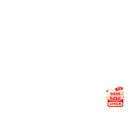
特罗萨德迎战伊朗反越位启动时机可能释
在世界杯的战术博弈中，瞬间的决策往往决定了比
赛的走向。当比利时...
2026-07-22