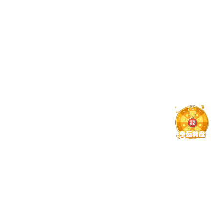
延伸阅读
登贝莱一对一冲击塞内加尔边路防守能否
在世界杯的绿茵舞台上，速度与技巧的博弈往往能
瞬间点燃全场激情。...
2026-07-22