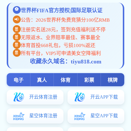
非洲冠军联赛中路渗透看
斯诺克世锦赛连续作战破
绝地求生全球系列赛中稳
阿姆拉巴特面对海地中场拦
截是否关键推进任务前瞻
在世界杯的宏大叙事中，每一位球员都承载着国家与
球迷的期待。当摩洛哥中场大将索菲扬·阿姆拉巴特
即将直面海地队的中场拦截时，一场关乎节奏、控制
与胜负的关键博弈悄然拉开序幕。这不仅仅是一场比
赛，更是一次关于意志与战术的深度碰撞。本文将前
瞻这场对决，探讨阿姆拉巴特能否在对手密不透风的
防线中找到那把开启胜利之门的钥匙。
阿姆拉巴特的名字，早已与“硬朗”和“智慧”紧密相
连。在巴西世界杯、俄罗斯世界杯乃至卡塔尔世界杯
的舞台上，他凭借不知疲倦的奔跑和精准的预判，成
为摩洛哥防线前一道难以逾越的屏障。然而，当对手