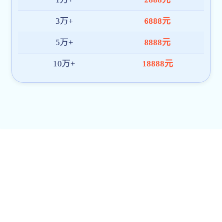
防线。届时，每一次成功的摆脱，每一记精准的斜长
传，都可能成为改写比分的前奏。
然而，足球世界的残酷之处在于，再完美的计划也需
要面对现实的检验。海地队并非弱旅，他们的拦截战
术往往伴随着高昂的斗志和出色的执行力。阿姆拉巴
特若想在这场对抗中完胜，就必须在心理上保持绝对
的强势。他不能畏惧对抗，也不能在犯错后迷失自
我。他需要用一次次凶狠的铲断回应对手的挑衅，用
一个个合理的分球稳住军心。当两支球队的中场在混
沌中冲撞时，谁能在混乱中率先找到秩序，谁就能掌
控比赛的命脉。
综上所述，即将到来的这场对决，将是一曲关于勇气
与智慧的协奏曲。阿姆拉巴特面对海地中场的拦截，
他能否完成关键的推进任务，不仅关系到摩洛哥整个
战术体系的成败，也极有可能成为左右比赛走势的胜
负手。我们期待这位铁血中场能够再次证明，他不仅
是破坏者，更是创造者。在他的带领下，摩洛哥能否