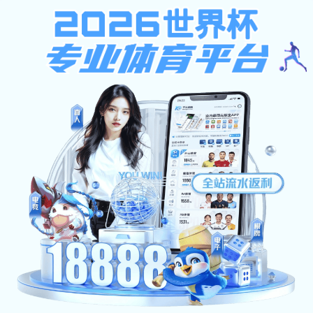
星空app登录入口官方
· 观赛体验
2024 用户...
让观赛更简单...
双击快进、三...
体育快讯
欧冠史诗
拖延时间
2026-06-30 13:59
社区入口
体育快讯
欧冠史诗
拖延时间
客户分布地区
热那亚赛季观察：面对低位
美职联多线作战杯赛冷门
葡超替补名单情况