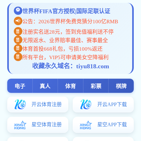
非洲冠军联赛中路渗透看
斯诺克世锦赛连续作战破
绝地求生全球系列赛中稳
巴尔塞纳斯面对克罗地亚队
防线能否破门破门机会分析
当足球世界的镁光灯聚焦于世界杯的璀璨舞台，每一
位锋线杀手都梦想着在万众瞩目下完成致命一击。墨
西哥前锋巴尔塞纳斯，这位以速度和灵动著称的攻击
手，即将迎战克罗地亚队那条以坚韧和铁血闻名的防
线。这不仅是一场个人技艺与团队纪律的碰撞，更是
速度与经验的较量。巴尔塞纳斯能否在这场博弈中撕
开对手的铜墙铁壁，将机会转化为进球，成为了本场
比赛最扣人心弦的悬念。本文将基于双方的技术特点
和战术部署，深度剖析巴尔塞纳斯在面对克罗地亚队
防线时的破门可能，为您揭示这位锋线尖刀可能利用
的每一寸空间。