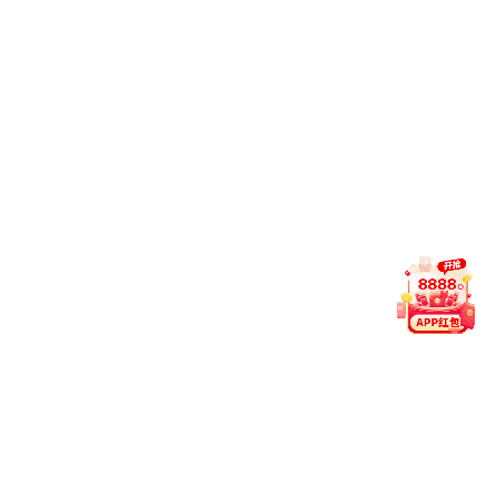
6月25日巴拉圭澳大利亚赛前赔率解读
当卡塔尔世界杯的战鼓擂响，绿茵场上每一次攻防
都牵动亿万球迷的心...
2026-07-13
6月24日卡塔尔对波黑比赛看点
炎炎夏日，足球激情难耐。当2024年欧洲杯的硝烟
渐次弥漫，一场看似寻...