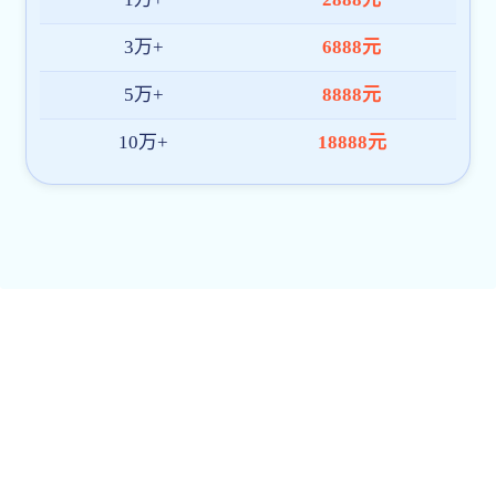
传或者安全球，从而减少向前的穿透性传球。这种
“保险主义”往往会让球队的进攻陷入停滞。如果维蒂
尼亚面对乌兹别克斯坦中场拦截时表现出迟疑，那么
葡萄牙队的进攻就会变得生涩而单调。对手会更加敢
于前提防线，把压力直接施加到葡萄牙的后卫线。因
此，维蒂尼亚不仅要用技术去破解拦截，更要用勇气
去直面对抗。他需要那种“即便被断球也要尝试向前”
的侵略性，这种气质往往是决定顶级中场与普通中场
的分界线。
数据层面，维蒂尼亚本赛季在俱乐部的每90分钟过
人成功率、丢失球权次数以及关键传球次数都处于较
高水准。但在国家队比赛中，队友的跑位默契与节奏
往往不如俱乐部。这就要求维蒂尼亚在面对乌兹别克
斯坦中场拦截时，需要具备更强的阅读比赛能力。他
不能只盯着脚下的球，还要预判队友的跑动路线与对
手的协防位置。一旦他能够在触球前三秒就完成对周
围环境的扫描，那么他就能将乌兹别克斯坦的拦截转
化为一次致命的打身后传球。这种“预判式踢法”是破