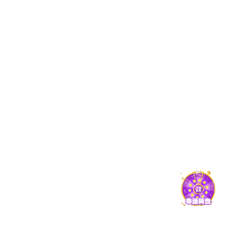
热那亚赛季观察：面对低位防守的耐
美职联多线
心成主要
当美职联的常
在意大利足球的战术版图上，热那亚始终是
门球队的日程表
一支充满独特气质的劲旅。...
08-07 04:09
08-07 04:41
延伸阅读