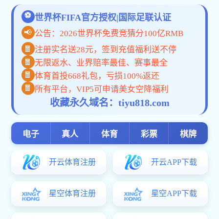
非洲冠军联赛中路渗透看
斯诺克世锦赛连续作战破
绝地求生全球系列赛中稳
维蒂尼亚面对乌兹别克斯坦
中场拦截是否关键中场控制
评估
在世界杯预选赛的舞台上，每一次攻防转换都可能决
定一支球队的命运。当葡萄牙中场维蒂尼亚带球推
进，面对乌兹别克斯坦那密不透风的拦截网时，整个
球场仿佛被按下了暂停键。这不仅是一次简单的盘
带，更是一场关于中场控制权的微观战争。维蒂尼亚
的每一次触球，都在检验着乌兹别克斯坦防线的心跳
速率。而在这场较量的背后，一个核心问题浮出水
面：维蒂尼亚面对乌兹别克斯坦中场拦截，究竟能否
成为比赛的胜负手？