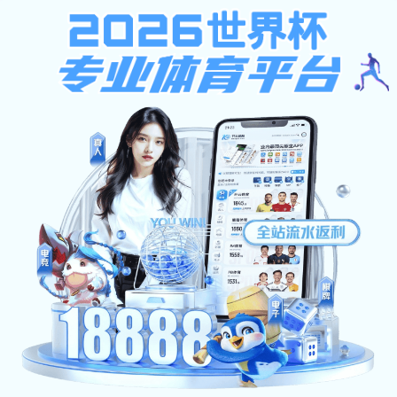
星空app登录入口官方
· 观赛体验
2024 用户...
让观赛更简单...
双击快进、三...
体育快讯
欧冠史诗
拖延时间
2026-07-04 21:29
社区入口
体育快讯
欧冠史诗
拖延时间
客户分布地区
热那亚赛季观察：面对低位
美职联多线作战杯赛冷门
葡超替补名单情况