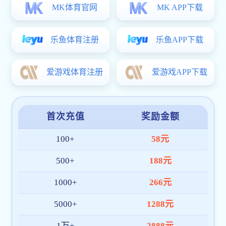
时，他们的边后卫容易被拉开横向移动空间。例如在
对阵喀麦隆的关键战中，对手的右边锋就曾通过两次
内切射门制造了巨大威胁。这一点恰好是尼科·威廉
姆斯最擅长的战术模式——他本赛季西甲过半的突破
都集中在从左路向中路内切后的走廊区域。由此我们
可以合理推断，佛得角队的边路防线将在这场比赛中
承受高压，西班牙队的边路突破数据极有可能依赖尼
科的犀利切入来维持高位。
接下来，我们构建一个严谨的数据预测模型，尝试量
化尼科·威廉姆斯对阵佛得角时的表现区间。假设比
赛为90分钟，双方技战术风格稳定，且佛得角大概
率采取收缩防守策略，那么尼科有望完成6到8次尝
试突破，其中成功次数约为4到5次。这个预测建立
在两个核心逻辑上：一是佛得角边后卫的单防能力虽
强，但缺乏协防体系的厚度；二是西班牙中场强大的
控球能力将确保尼科获得足够的持球机会。同时，考
虑到佛得角队可能通过犯规战术来遏制他的启动，预
计尼科还将制造3到4次对手犯规，这将成为西班牙