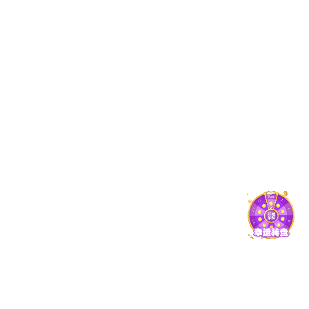
在意大利足球的战术版图上，热那亚始终是
门球队的日程表
一支充满独特气质的劲旅。...
08-07 04:09
08-07 04:41
延伸阅读