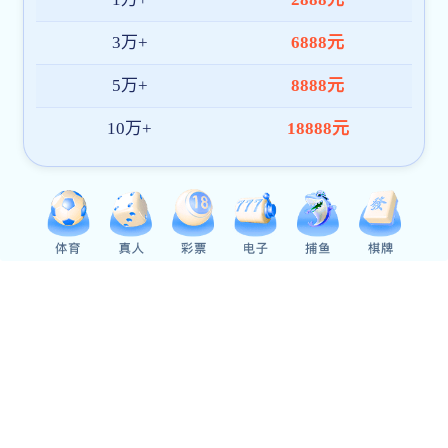
获得定位球的重要武器。值得注意的是，尼科在本赛
季的关键赛事中展现了极强的心理素质，面对密集防
守时他的变向节奏变化往往能起到“破冰”作用，这种
特质在对阵佛得角这样以肉搏战著称的球队时将尤为
关键。
当然，数据预测并非万能。佛得角队虽然整体排名不
算顶尖，但他们队中不乏在欧洲联赛效力的球员，如
效力于法甲的后防核心利马，他拥有出色的盯人技巧
和回追速度。此外，佛得角主帅在战术布置上素有
“防守数学家”之称，他可能会采用区域联防结合贴身
逼抢的混合策略，限制尼科·威廉姆斯的传球路线。
从历史交锋来看，佛得角对阵欧洲技术流球队时并不
惧怕个人能力，他们曾在2013年非洲杯上让西班牙
风格的葡萄牙队陷入苦战。因此，尼科能否在高压下
保持突破的成功率，将是决定比赛边路博弈胜负的关
键变量。一旦他的数据表现低于预期——比如突破率
跌破40%——那么西班牙的整体进攻节奏将面临断档
风险。