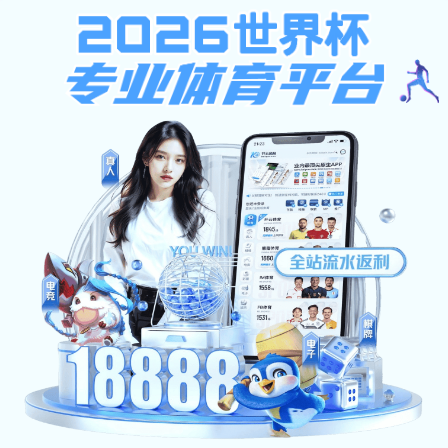
星空app登录入口官方
· 观赛体验
2024 用户...
让观赛更简单...
双击快进、三...
体育快讯
欧冠史诗
拖延时间
2026-07-02 12:04
社区入口
体育快讯
欧冠史诗
拖延时间
客户分布地区
热那亚赛季观察：面对低位
美职联多线作战杯赛冷门
葡超替补名单情况