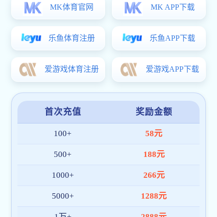
当比赛进入伤停补时阶段，所有人都以为比赛将被拖
入加时赛时，足协杯历史上又一幕压哨名局就此诞
生。成都蓉城抓住了一次角球机会，在混战中由替补
登场的前锋完成了一记势大力沉的头球攻门。皮球越
过门将的指尖，重重砸入网窝。那一刻，时间仿佛凝
固。这粒进球不仅彻底杀死了比赛悬念，更让成都蓉
城在这场足协杯对决中笑到了最后。经过90分钟的
鏖战，成都蓉城以4比3的比分淘汰了强大的上海申
花，成功晋级下一轮。这场比赛的进程堪称跌宕起
伏，完美诠释了足球比赛中“足球是圆的”这一至理名
言。
从战术层面分析，成都蓉城本场比赛的胜利并非偶
然。在上半场，他们充分利用了申花三中卫体系之间
的空隙，通过快速转移球和球员间的交叉换位，彻底
打乱了申花的防守部署。这种清晰的战术思路，加上
球员们不惜体力的奔跑，是他们能够在上半场就建立
巨大优势的关键。而申花在落后时展现出的顽强反