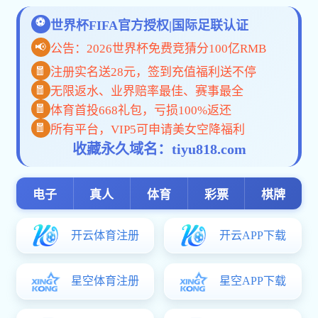
非洲冠军联赛中路渗透看
斯诺克世锦赛连续作战破
绝地求生全球系列赛中稳
成都蓉城半场打花上海申花
淘汰劲敌足协杯压哨名局
在中国足协杯的赛场上，冷门与经典往往只在一念之
间。当成都蓉城在半场比赛中就展现出摧枯拉朽的进
攻火力，将老牌劲旅上海申花打得措手不及，最终以
一场压哨绝杀锁定胜局时，这场对决注定会载入足协
杯的史册。这不仅是一场比赛的胜利，更是成都足球
在杯赛舞台上一次酣畅淋漓的自我证明。本文将深入
剖析这场足协杯压哨名局的台前幕后，带你重温那令
人血脉偾张的90分钟。
比赛伊始，成都蓉城便展现出了极强的进攻欲望。面
对拥有深厚底蕴的上海申花，成都队没有选择保守的
防守反击，而是从第一分钟起就向对手腹地发起猛