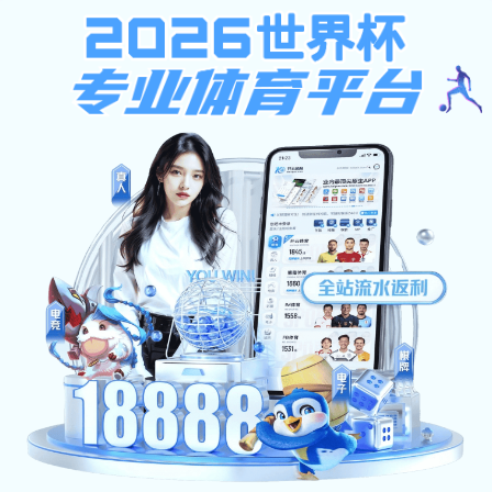
星空app登录入口官方
· 观赛体验
2024 用户...
让观赛更简单...
双击快进、三...
体育快讯
欧冠史诗
拖延时间
2026-06-08 14:44
社区入口
体育快讯
欧冠史诗
拖延时间
客户分布地区
热那亚赛季观察：面对低位
美职联多线作战杯赛冷门
葡超替补名单情况