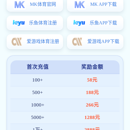
同的踢球美学：灵动、迅捷、如手术刀般精准的跑
位。上半场第27分钟，伊格莱西亚斯利用角球机
会，在一次混战中用膝盖将球撞入网窝。然而，仅仅
6分钟后，伊萨克便在反击中凭借个人能力，在禁区
弧顶兜出一记精彩弧线，将比分扳平。这两粒进球不
仅让比分回到同一起跑线，更点燃了关于金靴归属的
悬念：在这样一场高规格的决赛中，谁的进球能帮助
球队最终夺冠，谁就将在未来的金靴评选中占据绝对
的心理优势。
比赛进入下半场，双方的体能消耗巨大，但关于金靴
的争夺却愈发白热化。皇家社会一度掌控了中场，佩
德罗萨的边路传中多次制造威胁，但贝蒂斯的门将布
拉沃发挥神勇。此时，决定比赛走向的另一个关键因
素出现了：点球。第71分钟，贝蒂斯获得点球，伊
格莱西亚斯当仁不让地站在球前。面对雷米罗，他选
择了大力轰向中路，皮球应声入网。但皇家社会并未
放弃，第83分钟，大卫·席尔瓦在禁区内被放倒，同
样获得点球。此时，镜头给到了伊萨克与奥亚萨瓦