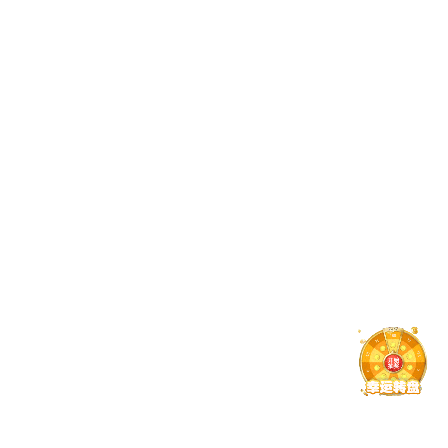
热那亚赛季观察：面对低位防守的耐
美职联多线
心成主要
当美职联的常
在意大利足球的战术版图上，热那亚始终是
门球队的日程表
一支充满独特气质的劲旅。...
08-07 04:09
08-07 04:41
延伸阅读