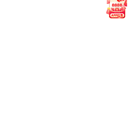
在世界杯的战术博弈中，瞬间的决策往往决定了比
赛的走向。当比利时...
2026-07-22
德国吕迪格对上厄瓜多尔防线时边中协防
在世界杯的绿茵舞台上，每一次防守与进攻的博弈
都如同精密计算的棋...
2026-07-21