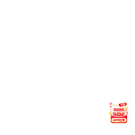
特罗萨德迎战伊朗反越位启动时机可能释
在世界杯的战术博弈中，瞬间的决策往往决定了比
赛的走向。当比利时...
2026-07-22