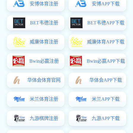
简单的搜索词，更是连接球迷与赛场情感的桥梁，承
载着对足球纯粹热爱的期待。
足球的魅力，在于它不分国界、不分语言，只凭一颗
皮球就能让亿万颗心同频共振。世界杯期间，从梅西
的灵动盘带到姆巴佩的闪电突破，从C罗的力拔千钧
到内马尔的桑巴舞步，每一个瞬间都值得被铭记。但
现实中，受限于地域版权、付费墙或信号延迟，许多
球迷往往难以轻松享受赛事。这时，“乐球吧jrs免费
直播”所代表的共享精神显得尤为可贵。它让暂时无
法亲临现场的球迷，依然能跨越距离阻隔，与全球观
众一同见证世界杯的历史时刻。更重要的是，免费直
播的普及降低了观赛门槛，让更多年轻球迷或经济条
件有限的爱好者也能融入这场足球盛宴。
不过，在搜索“乐球吧jrs免费直播”的过程中，球迷们
往往需要擦亮双眼。网络上各类直播源鱼龙混杂，有
些可能具有广告轰炸、画质模糊、频繁卡顿，甚至存
在安全风险。真正理想的观赛体验，应当是在保证稳
定性的同时，兼顾清晰度与解说质量。比如，部分推