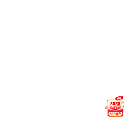
特罗萨德迎战伊朗反越位启动时机可能释
在世界杯的战术博弈中，瞬间的决策往往决定了比
赛的走向。当比利时...
2026-07-22