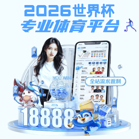
星空app登录入口官方
· 观赛体验
2024 用户...
让观赛更简单...
双击快进、三...
体育快讯
欧冠史诗
拖延时间
2026-06-25 16:58
社区入口
体育快讯
欧冠史诗
拖延时间
客户分布地区
热那亚赛季观察：面对低位
美职联多线作战杯赛冷门
葡超替补名单情况