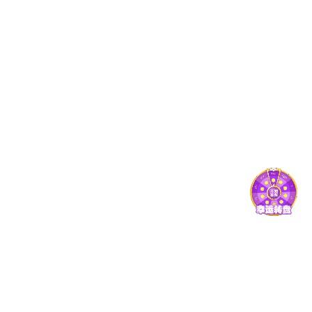
08-07 04:41
延伸阅读
登贝莱一对一冲击塞内加尔边路防守能否