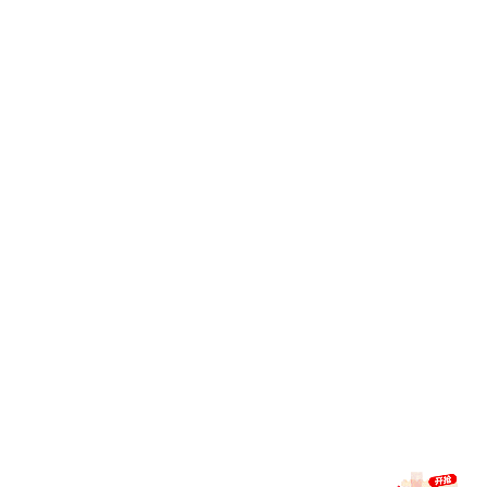
日本挑战突尼斯过程中中场控制能力可能
在世界足坛的版图上，日本与突尼斯的较量从来都
不只是简单的比分游...
2026-07-21
6月25日巴拉圭澳大利亚赛前赔率解读
当卡塔尔世界杯的战鼓擂响，绿茵场上每一次攻防
都牵动亿万球迷的心...