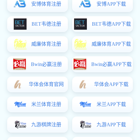
整个球场仿佛都屏住了呼吸，等待着皮球划出的奇妙
轨迹。
比赛进行到下半场中段，场上比分依然胶着。土耳其
队在前场组织进攻，球权经过几脚快速传递后来到了
右边路。此时，马丁内利在禁区右侧附近接球，面前
有两名防守球员严阵以待，身后还有回防的后卫紧追
不舍。就在所有人都以为他会选择横传或者强行下底
时，马丁内利却做出了一个让所有人都意想不到的动
作——他背对球门，用右脚脚后跟轻轻一磕，皮球如
同被施了魔法一般，穿过防守球员的双腿，精准地落
在了禁区中路无人盯防的队友脚下。这一记脚后跟妙
传不仅瞬间撕开了对手的防线，更让土耳其队的进攻
在极短的时间内完成了从静态到动态的转变，强度拉
满的压迫感随之而来。队友接球后稍作调整，直接起
脚射门，只可惜被对方门将神勇扑出。虽然未能转化
为进球，但马丁内利的这次传球已经足以让所有人惊
叹不已。