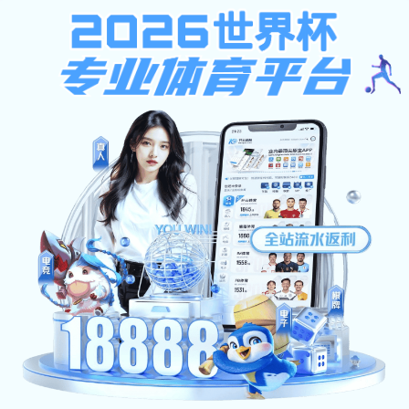
星空app登录入口官方
· 观赛体验
2024 用户...
让观赛更简单...
双击快进、三...
体育快讯
欧冠史诗
拖延时间
2026-06-06 01:42
社区入口
体育快讯
欧冠史诗
拖延时间
客户分布地区
热那亚赛季观察：面对低位
美职联多线作战杯赛冷门
葡超替补名单情况