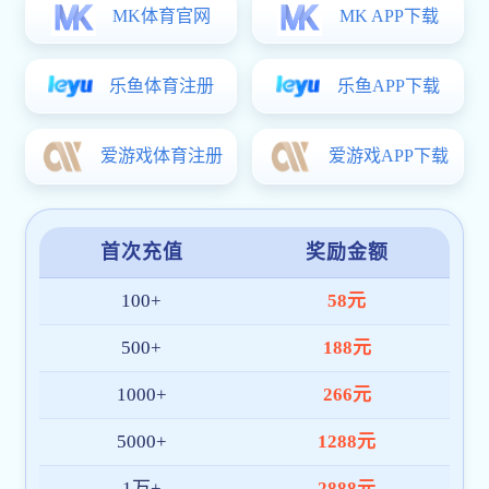
攻防转换的节奏。第68分钟，利雅得胜利的中场核
心在禁区外突施冷箭，皮球划出一道诡异弧线直挂死
角，客队再次取得领先。这粒精彩的远射不仅体现了
球员个人的技术功底，更反映出全队在客场逆境中强
大的心理素质。此后，尽管布赖代合作多次发动攻
势，但利雅得胜利的防线稳如磐石，最终将2比1的
比分保持到终场。
这场比赛的“封神”之处，不仅在于比分，更在于利雅
得胜利所展现出的战术纪律和精神面貌。在客场的高
压氛围下，面对布赖代合作拼尽全力的阻击，他们始
终没有慌乱，而是通过耐心的传递和精准的反击寻找
机会。这种表现，正是沙特联顶级强队能够持续取胜
的核心竞争力。与此同时，布赖代合作也赢得了尊
重，他们用顽强的拼搏证明自己是联赛中不可忽视的
力量。两支球队的这场较量，将沙特联的竞技水准推
向了一个新的高度，也为未来更多的精彩对决埋下了
伏笔。
从更宏观的视角来看，这场利雅得胜利客场的胜利，