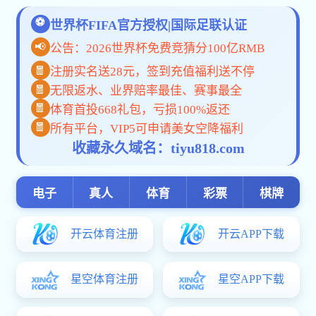
非洲冠军联赛中路渗透看
斯诺克世锦赛连续作战破
绝地求生全球系列赛中稳
利雅得胜利布赖代合作沙特
联客场封神话题拉满
利雅得胜利布赖代合作沙特
联客场封神话题拉满
在沙特阿拉伯足球联赛的激烈角逐中，每一场比赛都
可能书写传奇。然而，当利雅得胜利在客场挑战布赖
代合作时，这场对决不仅以一场扣人心弦的胜利告
终，更将整个联赛的关注度推向新高。从战术布局到
球员表现，从主场球迷的狂热到客队球员的冷静应
战，这场“客场封神之战”为沙特联赛注入了前所未有
的戏剧性元素。本文将深入剖析这场比赛背后的故
事，解读利雅得胜利如何在逆境中锁定胜局，并探讨