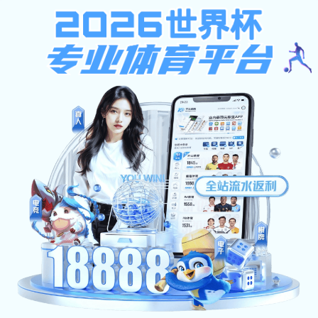
星空app登录入口官方
· 观赛体验
2024 用户...
让观赛更简单...
双击快进、三...
体育快讯
欧冠史诗
拖延时间
2026-06-06 01:11
社区入口
体育快讯
欧冠史诗
拖延时间
客户分布地区
热那亚赛季观察：面对低位
美职联多线作战杯赛冷门
葡超替补名单情况