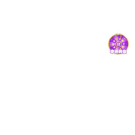
登贝莱一对一冲击塞内加尔边路防守能否
在世界杯的绿茵舞台上，速度与技巧的博弈往往能
瞬间点燃全场激情。...
2026-07-22