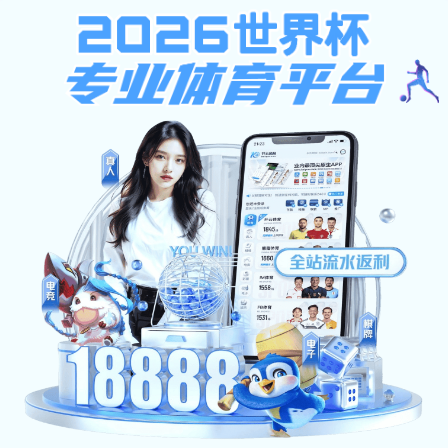
星空app登录入口官方
· 观赛体验
2024 用户...
让观赛更简单...
双击快进、三...
体育快讯
欧冠史诗
拖延时间
2026-06-06 01:17
社区入口
体育快讯
欧冠史诗
拖延时间
客户分布地区
热那亚赛季观察：面对低位
美职联多线作战杯赛冷门
葡超替补名单情况