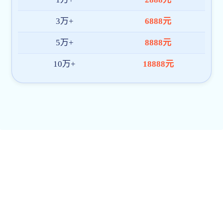
点球大战前达到了顶峰。
点球大战的本质，其实就是“禁区混战”的精神延伸。
当球员们站在十二码处，每一脚射门都像是在禁区内
的极限对抗。阿森纳最终笑到了最后，但这块社区盾
杯奖牌，更像是对他们在“禁区混战”中成长的一种褒
奖。对于西汉姆联而言，虽然与冠军失之交臂，但他
们证明了自己有足够的能力与豪门一战。这场社区盾
争冠战役，就像一场精彩的预告片，预示着未来英超
赛场上，任何轻视铁锤帮的球队都将付出代价。
回顾整场比赛，我们可以清晰地看到两支球队在赛季
初的状态与野心。阿森纳的华丽足球尚未完全磨合，
但关键时刻的韧性与意志力已经展现；西汉姆联则在
“禁区混战”中找到了自己的生存法则，这种实用主义
的足球哲学，或许正是他们继续冲击欧战资格的法
宝。社区盾杯不会定义赛季的最终走向，但它就像一
面镜子，让每个参与者都看清了自己的优势与短板。
当新赛季的战鼓正式敲响，温布利这场社区盾争冠的