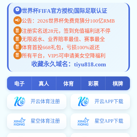
非洲冠军联赛中路渗透看
斯诺克世锦赛连续作战破
绝地求生全球系列赛中稳
西汉姆阿森纳社区盾争冠禁
区混战
前言：在足球世界的版图上，社区盾杯或许不是最璀
璨的明珠，但它如同一面棱镜，折射出赛季初最真实
的光影。当西汉姆联与阿森纳在温布利狭路相逢，这
场关于“禁区混战”的预演，不仅是一场冠军争夺战，
更是一封写给新赛季的情书。铁锤帮的硬朗与枪手的
灵动，在方寸之地碰撞出火花，每一次争顶、每一次
解围，都预示着未来十个月的激烈厮杀。这不是简单
的热身，而是一场关于荣耀与信念的圣战。
在这场社区盾争冠的焦点战役中，阿森纳的进攻体系
遭遇了最严酷的考验。西汉姆联的防守如同铁桶般密
不透风，尤其是在禁区之内，每一寸土地都弥漫着硝