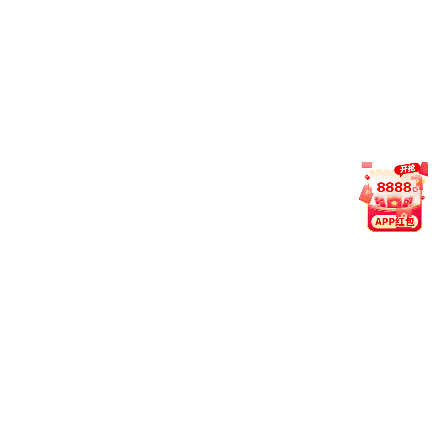
2026-07-22
德国吕迪格对上厄瓜多尔防线时边中协防
在世界杯的绿茵舞台上，每一次防守与进攻的博弈
都如同精密计算的棋...
2026-07-21